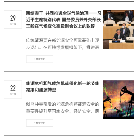
团结实干 共同推进全球气候治理——习
29
近平主席特别代表 国务委员兼外交部长
2022.09
王毅在气候变化高级别会议上的致辞
传统能源要在新能源安全可靠基础上逐
步退出。在可持续发展框架下，推进高
质量公正转型。
+ 查看详情
能源危机和气候危机或催化新一轮节能
22
减排和能源转型
2022.09
俄乌冲突引发的能源危机将能源安全的
重要性提升至国家安全、经济安全、民
生安全和气候安全的战略高度，正在引
+ 查看详情
起各国、各地区的空前重视。