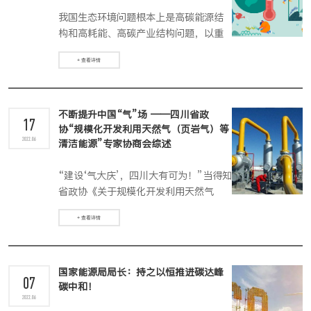
我国生态环境问题根本上是高碳能源结
构和高耗能、高碳产业结构问题，以重
化工为主的产业结构、以煤为主的能源
+ 查看详情
结构、以柴油货车为主的交通运输结构
是造成我国大气环境污染和碳排放强度
较高的主要原因。
不断提升中国“气”场 ——四川省政
17
协“规模化开发利用天然气（页岩气）等
2022.06
清洁能源”专家协商会综述
“建设‘气大庆’，四川大有可为！”当得知
省政协《关于规模化开发利用天然气
（页岩气）等清洁能源的调研报告》获
+ 查看详情
得省委主要领导的批示肯定后，全程参
与专题调研、专家协商的四川省政协副
主席杜和平高兴地说。
国家能源局局长：持之以恒推进碳达峰
07
碳中和！
2022.06