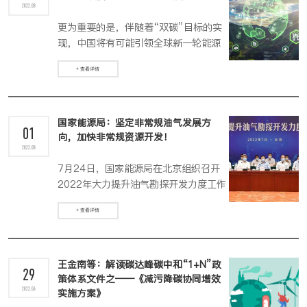
2022.08
更为重要的是，伴随着“双碳”目标的实
现，中国将有可能引领全球新一轮能源
革命，进而成为世界经济强国。
+ 查看详情
国家能源局：坚定非常规油气发展方
01
向，加快非常规资源开发！
2022.08
7月24日，国家能源局在北京组织召开
2022年大力提升油气勘探开发力度工作
推进会。
+ 查看详情
王金南等：解读碳达峰碳中和“1+N”政
29
策体系文件之——《减污降碳协同增效
2022.06
实施方案》