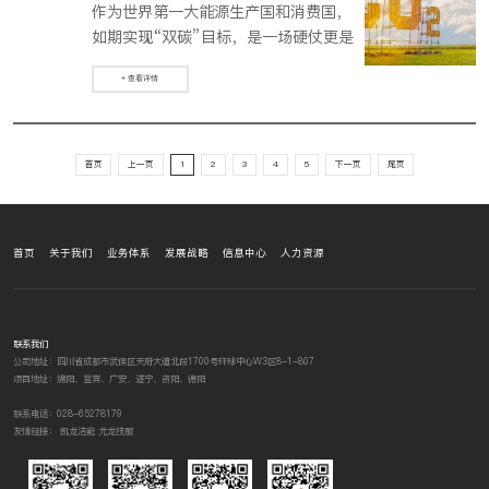
作为世界第一大能源生产国和消费国，
如期实现“双碳”目标，是一场硬仗更是
一场大考，必须实事求是、循序渐进、
+ 查看详情
持续发力，切实做好打持久战的思想准
备和工作准备。
首页
上一页
1
2
3
4
5
下一页
尾页
首页
关于我们
业务体系
发展战略
信息中心
人力资源
联系我们
公司地址：四川省成都市武侯区天府大道北段1700号环球中心W3区8-1-807
项目地址：绵阳、宜宾、广安、遂宁、资阳、德阳
联系电话：028-65278179
友情链接：
凯龙洁能
尤龙技服