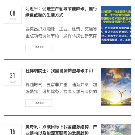
习近平：促进生产领域节能降碳，推行
08
绿色低碳的生活方式
2022.09
要突出抓好能源、工业、建筑、交通等
重点领域资源节约，发挥科技创新支撑
作用，促进生产领域节能降碳。
+ 查看详情
杜祥琬院士：我国能源转型与碳中和
31
2022.08
稳油增气，要常非并重、陆海并举、加
强勘探、增加储备。提高天然气消费的
比例。
+ 查看详情
黄奇帆：双碳目标下我国能源结构、产
15
业结构以及能源互联网的发展趋势