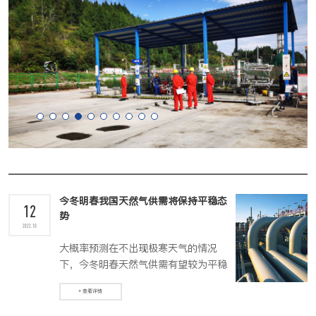
今冬明春我国天然气供需将保持平稳态
12
势
2022.10
大概率预测在不出现极寒天气的情况
下，今冬明春天然气供需有望较为平稳
度过。
+ 查看详情