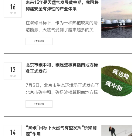
未来15年是天然气发展黄金期，我国将
16
构建安全有弹性的产业体系
2021.07
在双碳目标下，作为一种热值较高的清
洁能源，天然气受到了越来越多的关
注。近日，国际能源署《天然气分析及
+ 查看详情
展望2021-2024》报告（下称《报
告》）发布会在京召开，指出2020年由
于北半球异常暖冬和新冠肺炎大流行的
影响，全球天然气需求下降了1.9%，即
北京市碳中和、碳足迹核算指南地方标
13
准正式发布
750亿立方米。《报告》表示，在没有
2021.07
重大政策变化限制全球天然气消费的情
7月5日，北京市生态环境局正式发布了
况下，未来几年天然气需求将实现增
北京市碳中和、碳足迹核算指南地方标
长，预计2021年全球天然气需求将反弹
准，新标准将于2021年10月1日起实
3.6%
+ 查看详情
施。
“双碳”目标下天然气有望发挥“桥梁能
14
源”作用