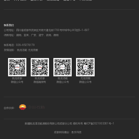
调峰价值尚没有完全体现，维护成本过
高等诸多问题。
联系我们
公司地址：四川省成都市武侯区天府大道北段1700号环球中心W3区8-1-807
项目地址：绵阳、宜宾、广安、遂宁、资阳、德阳
联系电话：028-65278179
友情链接：
凯龙洁能
尤龙技服
凯龙成都
凯龙成都
凯龙洁能
尤龙技服
微信公众号
微信视频号
微信公众号
微信公众号
合作伙伴：
新疆凯龙清洁能源股份有限公司成都分公司 版权所有
蜀ICP备2021003301号-1
成都网站建设：思乐科技