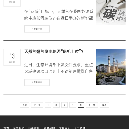
2021.07
在“双碳”目标下，天然气在我国能源系
统中应如何定位？在近日举办的新华能
源沙龙活动上，专家认为，我国能源体
+ 查看详情
系转型应从“高碳时代”过渡到“低碳+零
碳时代”，最终达到“零碳时代”。在“低
碳+零碳时代”，天然气有望成为整个能
源系统的重要支撑，发挥“桥梁能源”的
天然气燃气发电能否“借机上位”？
13
作用。
2021.07
近日，生态环境部下发文件要求，重点
区域建设项目原则上不得新建燃煤自备
电厂，鼓励使用清洁燃料。随着可再生
+ 查看详情
能源的快速发展及减碳目标的确定，“十
四五”将是我国能源向清洁化转型的关键
期，燃气发电配合可再生能源的发展思
路被认为是能源转型的有效路径。数据
首页
上一页
1
2
3
4
5
下一页
尾页
显示，2020年我国燃气发电仅占发电总
量的3.2%，仍有巨大发展空间。但同
时，燃气发电还面临着环保要求偏高，
首页
关于我们
业务体系
发展战略
信息中心
人力资源