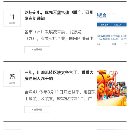
以热定电，优先天然气热电联产，四川
11
发布新通知
2021.08
各市（州）发展改革委、能源局
（办），有关火电企业，国网四川省电
力公司、省水电投资集团，西南电力设
+ 查看详情
计院：为扎实推进生态文明建设和环境
保护，提高大气污染治理能力和能源利
用效率，根据《热电联产管理办法》
（发改能源〔2016〕617号）文件精
三年，川渝流转区块太争气了，看看大
25
庆油田人咋干的
神，结合四川实际，按照“统一规划、以
2021.08
热定电、立足存量、市场运营、政府监
合深4井今年3月11日开始试采，地面采
管”的原则，推进工业园区和工业集中区
用橇装回收装置，较常规提前4个月产
（以下简称工业园区）热电联产健康有
气，并完成区块先导试验方案的编制，
序发展。
+ 查看详情
共部署新气井5口，利用待用井2口，预
计建成产能每天300万立方米。